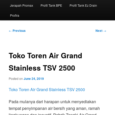
Jerapah Promax
Profil Tank BPE
Profil Tank Ez Drain
Profira
Post
←
Previous
Next
→
navigation
Toko Toren Air Grand
Stainless TSV 2500
Posted on
June 24, 2019
Toko Toren Air Grand Stainless TSV 2500
Pada mulanya dari harapan untuk menyediakan
tempat penyimpanan air bersih yang aman, ramah
lingkungan dan inovatif. Pabrik Tangki Air Grand