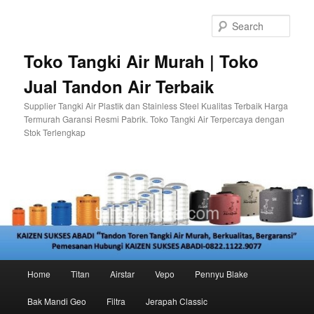
Skip
to
Sear
primary
content
Toko Tangki Air Murah | Toko
Jual Tandon Air Terbaik
Supplier Tangki Air Plastik dan Stainless Steel Kualitas Terbaik Harga
Termurah Garansi Resmi Pabrik. Toko Tangki Air Terpercaya dengan
Stok Terlengkap
Main
Home
Titan
Airstar
Vepo
Pennyu Blake
menu
Bak Mandi Geo
Filtra
Jerapah Classic