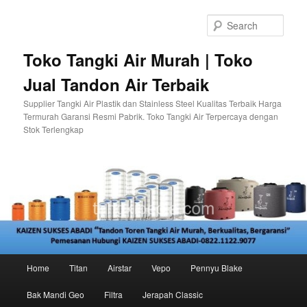
Skip
to
Sear
primary
content
Toko Tangki Air Murah | Toko
Jual Tandon Air Terbaik
Supplier Tangki Air Plastik dan Stainless Steel Kualitas Terbaik Harga
Termurah Garansi Resmi Pabrik. Toko Tangki Air Terpercaya dengan
Stok Terlengkap
Main
Home
Titan
Airstar
Vepo
Pennyu Blake
menu
Bak Mandi Geo
Filtra
Jerapah Classic