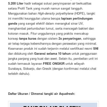
5.200 Liter
hadir sebagai solusi penyimpanan air berkualitas
setara Profil Tank yang murah namun sangat tangguh.
Menggunakan bahan
High-density polyethylene
(HDPE), tangki
ini memiliki keunggulan utama berupa
lapisan perlindungan
ganda
yang sangat efektif dalam menangkal sinar UV,
menghambat pertumbuhan lumut, serta mencegah bakteri dan
kotoran masuk. Fitur unggulannya yang praktis mencakup
konsep
tanpa kuras
dengan sistem
2x penyaringan
, sehingga
air tetap terjaga kebersihannya dengan perawatan yang minimal.
Keamanan produk ini sudah terjamin melalui sertifikasi resmi
SNI
dan didukung oleh
Garansi selama 10 tahun
untuk penggunaan
jangka panjang yang kuat dan awet. Selain itu, pembelian unit ini
sudah termasuk layanan
FREE ONGKIR
untuk wilayah
Surabaya, Sidoarjo, dan Gresik (dengan konfirmasi melalui chat
terlebih dahulu).
Daftar Ukuran / Dimensi tangki air Aquafresh: