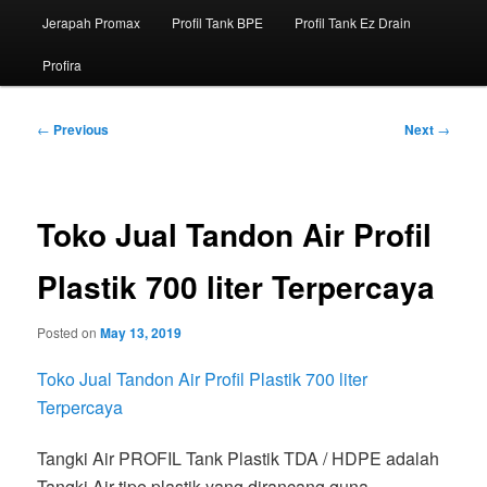
Jerapah Promax
Profil Tank BPE
Profil Tank Ez Drain
Profira
Post
←
Previous
Next
→
navigation
Toko Jual Tandon Air Profil
Plastik 700 liter Terpercaya
Posted on
May 13, 2019
Toko Jual Tandon Air Profil Plastik 700 liter
Terpercaya
Tangki Air PROFIL Tank Plastik TDA / HDPE adalah
Tangki Air tipe plastik yang dirancang guna