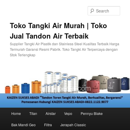
Skip
to
Sear
primary
content
Toko Tangki Air Murah | Toko
Jual Tandon Air Terbaik
Supplier Tangki Air Plastik dan Stainless Steel Kualitas Terbaik Harga
Termurah Garansi Resmi Pabrik. Toko Tangki Air Terpercaya dengan
Stok Terlengkap
Main
Home
Titan
Airstar
Vepo
Pennyu Blake
menu
Bak Mandi Geo
Filtra
Jerapah Classic