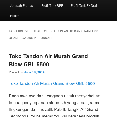
Jerapah Promax
Profil Tank BPE
Profil Tank Ez Drain
Profira
TAG ARCHIVES:
JUAL TOREN AIR PLASTIK DAN STAINLESS
GRAND GAYUNG KEBONSARI
Toko Tandon Air Murah Grand
Blow GBL 5500
Posted on
June 14, 2019
Toko Tandon Air Murah Grand Blow GBL 5500
Pada awalnya dari keinginan untuk menyediakan
tempat penyimpanan air bersih yang aman, ramah
lingkungan dan inovatif. Pabrik Tangki Air Grand
Tedmond Groups memproduksi beraneka produk