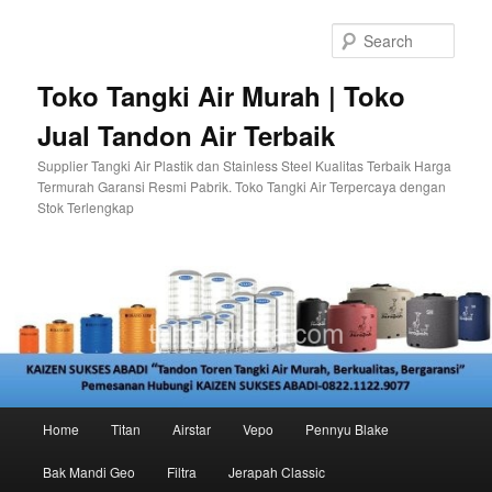
Skip
Skip
to
to
Sear
primary
secondary
content
content
Toko Tangki Air Murah | Toko
Jual Tandon Air Terbaik
Supplier Tangki Air Plastik dan Stainless Steel Kualitas Terbaik Harga
Termurah Garansi Resmi Pabrik. Toko Tangki Air Terpercaya dengan
Stok Terlengkap
Main
Home
Titan
Airstar
Vepo
Pennyu Blake
menu
Bak Mandi Geo
Filtra
Jerapah Classic