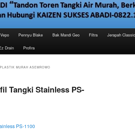
Vepo
Pennyu Blake
Bak Mandi Geo
Filtra
Jerapah Classi
Ez Drain
Profira
R PLASTIK MURAH ASEMROWO
il Tangki Stainless PS-
tainless PS-1100