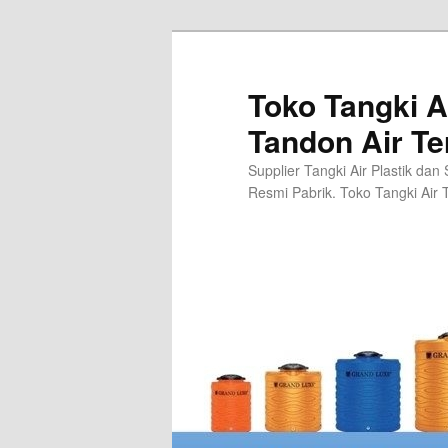
Skip
Skip
to
to
primary
secondary
Toko Tangki A
content
content
Tandon Air Te
Supplier Tangki Air Plastik dan
Resmi Pabrik. Toko Tangki Air