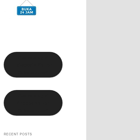
Cek katalog di
Tokopedia Kaizen
Sukses Abadi
Cek katalog di
Shopee Kaizen
Sukses Abadi
RECENT POSTS