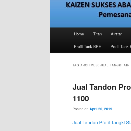
Main
Home
Titan
Airstar
menu
Profil Tank BPE
Profil Tank 
TAG ARCHIVES:
JUAL TANGKI AI
Jual Tandon Prof
1100
Posted on
April 20, 2019
Jual Tandon Profil Tangki S