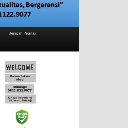
c
Jerapah Promax