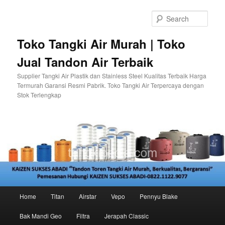
Skip
Skip
to
to
Sear
primary
secondary
content
content
Toko Tangki Air Murah | Toko
Jual Tandon Air Terbaik
Supplier Tangki Air Plastik dan Stainless Steel Kualitas Terbaik Harga
Termurah Garansi Resmi Pabrik. Toko Tangki Air Terpercaya dengan
Stok Terlengkap
Main
Home
Titan
Airstar
Vepo
Pennyu Blake
menu
Bak Mandi Geo
Filtra
Jerapah Classic