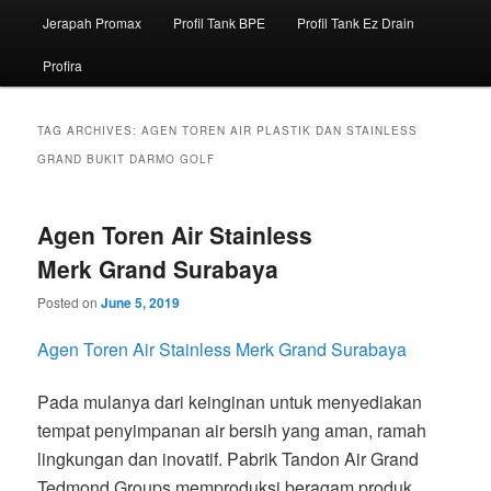
Jerapah Promax
Profil Tank BPE
Profil Tank Ez Drain
Profira
TAG ARCHIVES:
AGEN TOREN AIR PLASTIK DAN STAINLESS
GRAND BUKIT DARMO GOLF
Agen Toren Air Stainless
Merk Grand Surabaya
Posted on
June 5, 2019
Agen Toren Air Stainless Merk Grand Surabaya
Pada mulanya dari keinginan untuk menyediakan
tempat penyimpanan air bersih yang aman, ramah
lingkungan dan inovatif. Pabrik Tandon Air Grand
Tedmond Groups memproduksi beragam produk