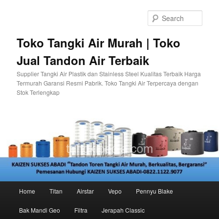
Skip
Skip
to
to
Sear
primary
secondary
content
content
Toko Tangki Air Murah | Toko
Jual Tandon Air Terbaik
Supplier Tangki Air Plastik dan Stainless Steel Kualitas Terbaik Harga
Termurah Garansi Resmi Pabrik. Toko Tangki Air Terpercaya dengan
Stok Terlengkap
Main
Home
Titan
Airstar
Vepo
Pennyu Blake
menu
Bak Mandi Geo
Filtra
Jerapah Classic