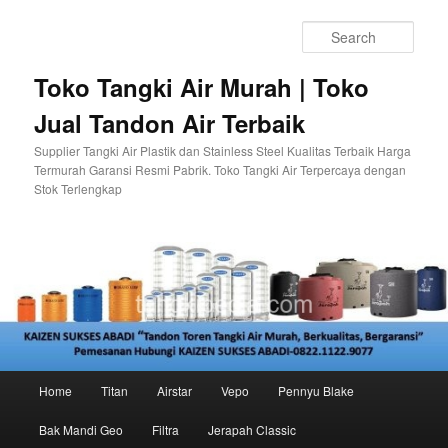
Skip
Skip
to
to
Sear
primary
secondary
content
content
Toko Tangki Air Murah | Toko
Jual Tandon Air Terbaik
Supplier Tangki Air Plastik dan Stainless Steel Kualitas Terbaik Harga
Termurah Garansi Resmi Pabrik. Toko Tangki Air Terpercaya dengan
Stok Terlengkap
Main
Home
Titan
Airstar
Vepo
Pennyu Blake
menu
Bak Mandi Geo
Filtra
Jerapah Classic