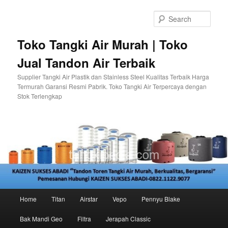
Skip
to
Sear
primary
content
Toko Tangki Air Murah | Toko
Jual Tandon Air Terbaik
Supplier Tangki Air Plastik dan Stainless Steel Kualitas Terbaik Harga
Termurah Garansi Resmi Pabrik. Toko Tangki Air Terpercaya dengan
Stok Terlengkap
Main
Home
Titan
Airstar
Vepo
Pennyu Blake
menu
Bak Mandi Geo
Filtra
Jerapah Classic