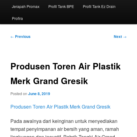
Jerapah Promax
Profil Tank BPE
Profil Tank Ez Drain
Profira
Post
←
Previous
Next
→
navigation
Produsen Toren Air Plastik
Merk Grand Gresik
Posted on
June 8, 2019
Produsen Toren Air Plastik Merk Grand Gresik
Pada awalnya dari keinginan untuk menyediakan
tempat penyimpanan air bersih yang aman, ramah
lingkungan dan inovatif. Pabrik Tangki Air Grand