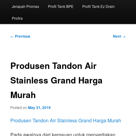
Jerapah Promax
Profil Tank BPE
Profil Tank Ez Drain
Profira
Post
←
Previous
Next
→
navigation
Produsen Tandon Air
Stainless Grand Harga
Murah
Posted on
May 31, 2019
Produsen Tandon Air Stainless Grand Harga Murah
Pada awalnya dari kemauan untuk menyediakan