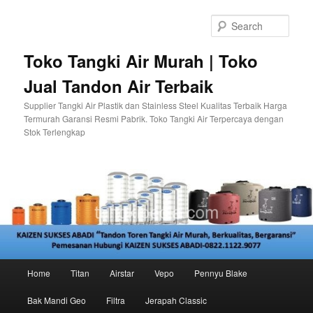
Skip
to
Sear
primary
content
Toko Tangki Air Murah | Toko
Jual Tandon Air Terbaik
Supplier Tangki Air Plastik dan Stainless Steel Kualitas Terbaik Harga
Termurah Garansi Resmi Pabrik. Toko Tangki Air Terpercaya dengan
Stok Terlengkap
Main
Home
Titan
Airstar
Vepo
Pennyu Blake
menu
Bak Mandi Geo
Filtra
Jerapah Classic