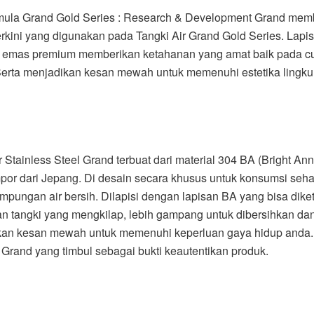
ula Grand Gold Series : Research & Development Grand mem
rkini yang digunakan pada Tangki Air Grand Gold Series. Lapis
 emas premium memberikan ketahanan yang amat baik pada c
 Serta menjadikan kesan mewah untuk memenuhi estetika lingk
r Stainless Steel Grand terbuat dari material 304 BA (Bright An
por dari Jepang. Di desain secara khusus untuk konsumsi sehar
pungan air bersih. Dilapisi dengan lapisan BA yang bisa diket
n tangki yang mengkilap, lebih gampang untuk dibersihkan da
an kesan mewah untuk memenuhi keperluan gaya hidup anda.
rand yang timbul sebagai bukti keautentikan produk.