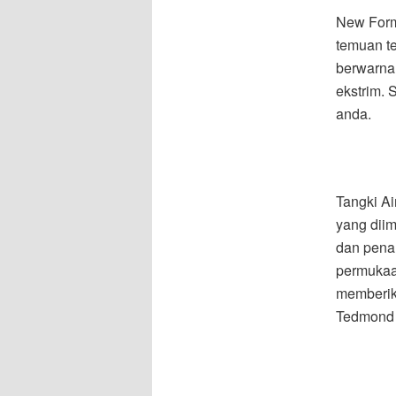
New Form
temuan te
berwarna
ekstrim.
anda.
Tangki Ai
yang diim
dan penam
permukaa
memberik
Tedmond G