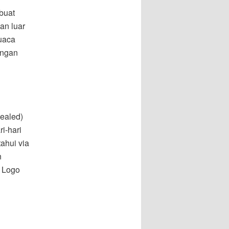
buat
an luar
uaca
ungan
nealed)
i-hari
ahui via
n
 Logo