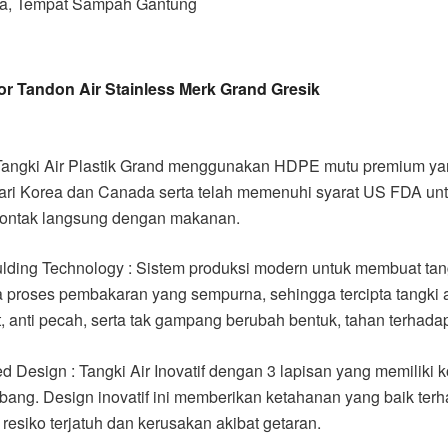
a, Tempat Sampah Gantung
tor Tandon Air Stainless Merk Grand Gresik
 Tangki Air Plastik Grand menggunakan HDPE mutu premium y
dari Korea dan Canada serta telah memenuhi syarat US FDA un
 kontak langsung dengan makanan.
lding Technology : Sistem produksi modern untuk membuat tan
ia proses pembakaran yang sempurna, sehingga tercipta tangki ai
, anti pecah, serta tak gampang berubah bentuk, tahan terhadap
d Design : Tangki Air Inovatif dengan 3 lapisan yang memiliki k
ang. Design inovatif ini memberikan ketahanan yang baik ter
 resiko terjatuh dan kerusakan akibat getaran.