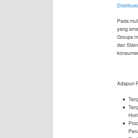
Distribut
Pada mul
yang aman
Groups m
dan Stai
konsume
Adapun Pr
Tang
Tang
Hori
Prod
Pen