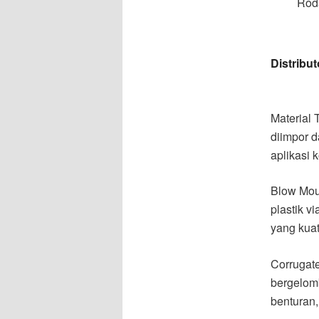
Rod
Distribu
Material
diimpor 
aplikasi
Blow Mou
plastik v
yang kuat
Corrugate
bergelomb
benturan,