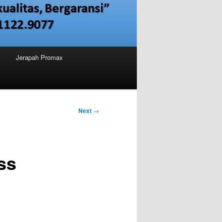
c
Jerapah Promax
Next
→
ss