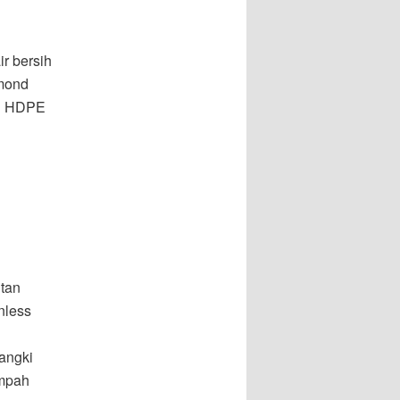
r bersih
dmond
an HDPE
itan
inless
angki
ampah