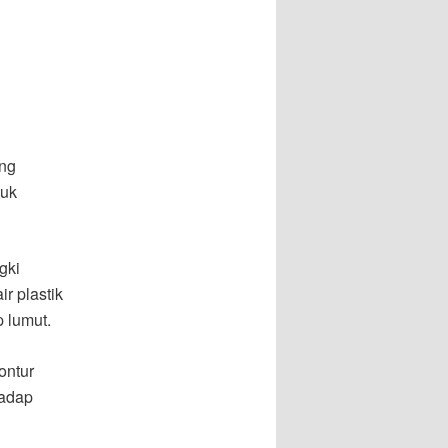
ang
tuk
gki
r plastik
 lumut.
ontur
hadap