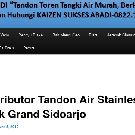
Vepo
Pennyu Blake
Bak Mandi Geo
Filtra
Jerapah Classi
Ez Drain
Profira
tributor Tandon Air Stainle
k Grand Sidoarjo
une 5, 2019